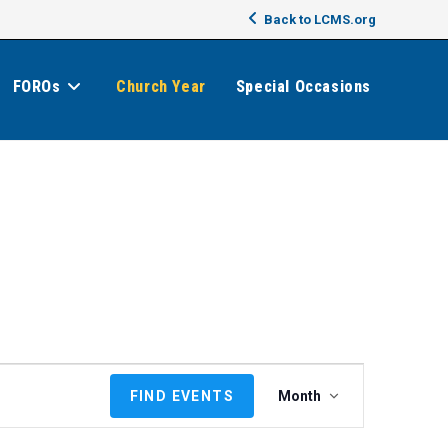
Back to LCMS.org
FOROs
Church Year
Special Occasions
E
FIND EVENTS
Month
v
e