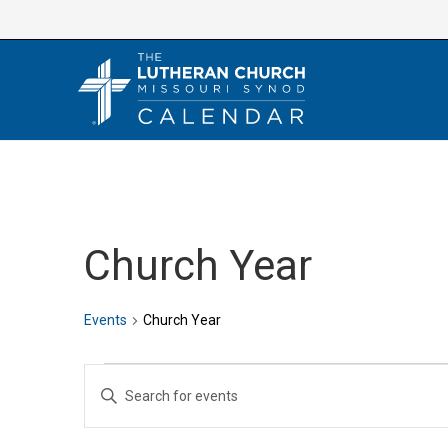
Skip
to
content
Church Year
Events
Church Year
Events
E
E
v
n
e
t