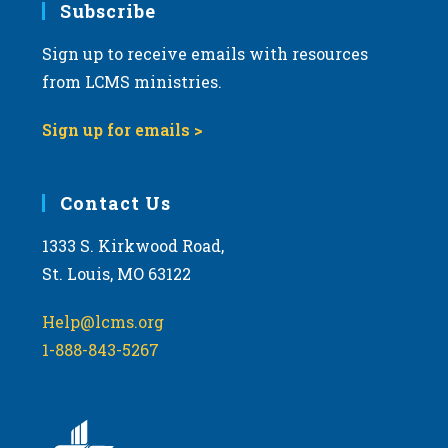
Subscribe
v
i
Sign up to receive emails with resources
g
from LCMS ministries.
a
Sign up for emails >
t
i
o
Contact Us
n
1333 S. Kirkwood Road,
St. Louis, MO 63122
Help@lcms.org
1-888-843-5267