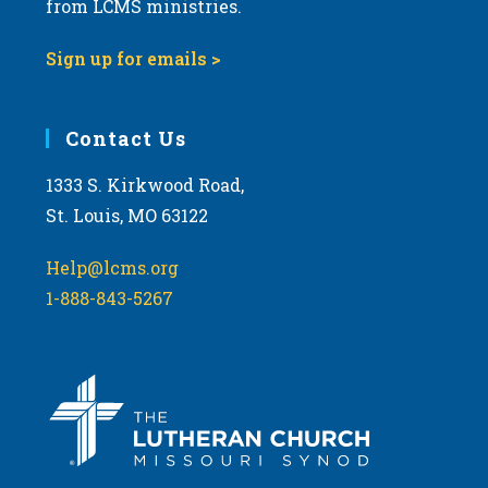
from LCMS ministries.
a
t
Sign up for emails >
i
o
Contact Us
n
1333 S. Kirkwood Road,
St. Louis, MO 63122
Help@lcms.org
1-888-843-5267