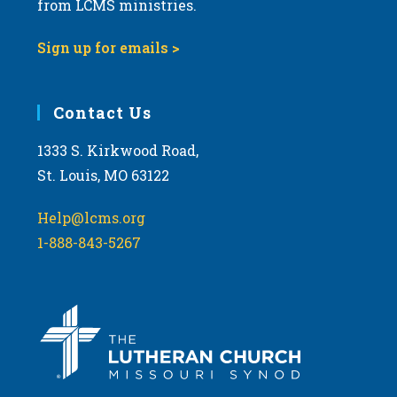
from LCMS ministries.
a
t
Sign up for emails >
i
o
Contact Us
n
1333 S. Kirkwood Road,
St. Louis, MO 63122
Help@lcms.org
1-888-843-5267